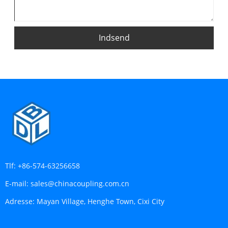
Indsend
Tlf:
+86-574-63256658
E-mail:
sales@chinacoupling.com.cn
Adresse:
Mayan Village, Henghe Town, Cixi City