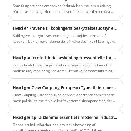
Som fastgørelseselement ved forbindelsen mellem bløde og
frem til at samarbejde med dig.
hårde rør er slangeklemmens hovedfunktion at sikre en fast
forbindelse mellem slangen og forbindelsen (såsom en dyse
eller piercer).
Hvad er kravene til koblingens beskyttelsesudstyr efter installation?
Koblingens beskyttelsesanordning udarbejdes normalt af
køberen. Derfor hører denne del af indholdet ikke til koblingens
krav.
Hvad gør jordforbindelseskoblinger essentielle for højtrykssystemer?
Jordforbindelseskoblinger skaber lækagetestede forbindelser
mellem rør, ventiler og reaktorer i kemiske, farmaceutiske og
olie/gas-applikationer.
Hvad gør Claw Coupling European Type til den mest pålidelige industrielle krafttransmissionsløsning?
Claw Coupling European Type er bredt anerkendt som en af ​​de
mest pålidelige mekaniske kraftoverførselskomponenter, der
anvendes i industrielle systemer. Designet til høj
drejningsmomentoverførsel, stødabsorbering og lang levetid,
Hvad gør spiralklemme essentiel i moderne industri- og rørsystemer?
spiller den en afgørende rolle ved at forbinde roterende aksler
på tværs af pumper, kompressorer, transportører og tungt
Denne artikel udforsker den praktiske betydning af
maskineri.
spiralklemmen i moderne industri-, VVS-, HVAC-, bil- og