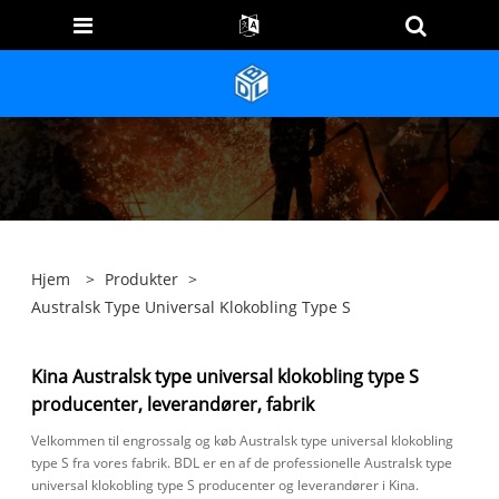
Hjem
>
Produkter
>
Australsk Type Universal Klokobling Type S
Kina Australsk type universal klokobling type S
producenter, leverandører, fabrik
Velkommen til engrossalg og køb Australsk type universal klokobling
type S fra vores fabrik. BDL er en af ​​de professionelle Australsk type
universal klokobling type S producenter og leverandører i Kina.