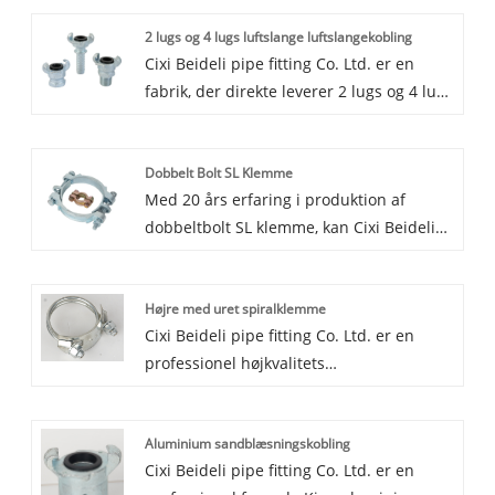
2 lugs og 4 lugs luftslange luftslangekobling
Cixi Beideli pipe fitting Co. Ltd. er en
fabrik, der direkte leverer 2 lugs og 4 lugs
luftslange luftslangekoblinger i Kina, vi
eksporterer 2 lugs og 4 lugs
Dobbelt Bolt SL Klemme
luftslangekoblinger til mange lande som
Med 20 års erfaring i produktion af
Amerikansk, Rusland, Tyskland,
dobbeltbolt SL klemme, kan Cixi Beideli
Storbritannien og så på.Vores produkter
rørfitting Co. Ltd. levere en bred vifte af
har god kvalitet, god pris og god
dobbeltbolt SL klemme. Høj kvalitet og
service.Velkommen til at købe 2 lugs og 4
Højre med uret spiralklemme
rimelig pris dobbeltbolt SL klemme kan
lugs luftslangekoblinger hos os. Vi vil give
Cixi Beideli pipe fitting Co. Ltd. er en
opfylde mange applikationer, hvis du har
dig de bedste priser.
professionel højkvalitets
brug for det, så få vores online rettidig
spiralklemmefabrik og leverandør af høj
service om dobbelt bolt SL klemme. Ud
kvalitet. Vi kan levere et bredt udvalg af
over produktlisten nedenfor kan du også
Aluminium sandblæsningskobling
slangekoblinger og klemmer. Den rigtige
tilpasse dit eget logo med dobbelt bolt SL
Cixi Beideli pipe fitting Co. Ltd. er en
med uret spiralklemme lavet i stål,
klemme i henhold til dit krav. Velkommen