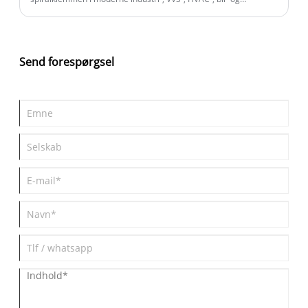
mekaniske systemer. Den forklarer, hvordan spiralklemmer
fungerer, hvorfor de er meget udbredte, og hvilke problemer de
løser i den virkelige verden, såsom vibrationskontrol,
tætningsforstærkning, slangesikkerhed og højtryksmiljøer. Du vil
Send forespørgsel
også finde installationsvejledning, sammenligningstabeller,
fejlfindingsindsigt og vedligeholdelsestips designet til at hjælpe
ingeniører, teknikere og købere med at træffe informerede
beslutninger.