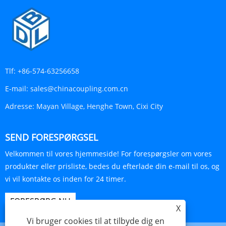
Tlf:
+86-574-63256658
E-mail:
sales@chinacoupling.com.cn
Adresse:
Mayan Village, Henghe Town, Cixi City
SEND FORESPØRGSEL
Velkommen til vores hjemmeside! For forespørgsler om vores
produkter eller prisliste, bedes du efterlade din e-mail til os, og
vi vil kontakte os inden for 24 timer.
FORESPØRG NU
X
Vi bruger cookies til at tilbyde dig en