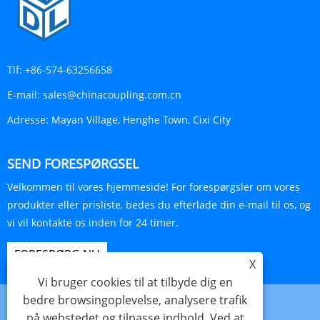
Tlf:
+86-574-63256658
E-mail:
sales@chinacoupling.com.cn
Adresse:
Mayan Village, Henghe Town, Cixi City
SEND FORESPØRGSEL
Velkommen til vores hjemmeside! For forespørgsler om vores
produkter eller prisliste, bedes du efterlade din e-mail til os, og
vi vil kontakte os inden for 24 timer.
FORESPØRG NU
X
Vi bruger cookies til at tilbyde dig en
bedre browsingoplevelse, analysere trafik
på webstedet og tilpasse indhold. Ved at