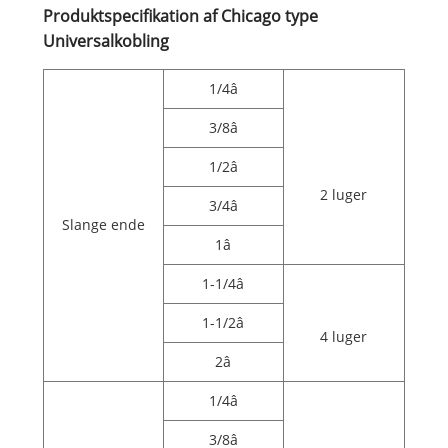
Produktspecifikation af Chicago type
Universalkobling
1/4â
3/8â
1/2â
2 luger
3/4â
Slange ende
1â
1-1/4â
1-1/2â
4 luger
2â
1/4â
3/8â