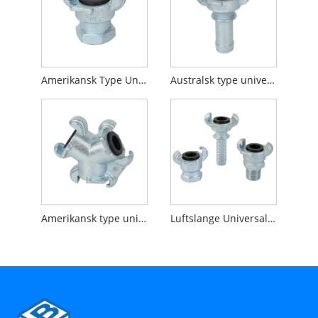
Amerikansk Type Universal Kobling Hun End
Australsk type universalkobling
Amerikansk type universalkobling 3-vejs stik
Luftslange Universal Kobling