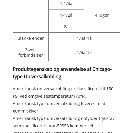
1-1/4â
1-1/2â
4 luger
2â
Blanke ender
1/4â-1â
3-vejs
1/4â-1â
forbindelser
Produktegenskab og anvendelse af Chicago-
type Universalkobling
Amerikansk universalkobling er klassificeret til 150
PSI ved omgivelsestemperatur (70°F).
Amerikansk type universalkobling leveres med
gummiskiver.
Amerikansk type universalkobling opfylder trykkrav
som specificeret i A-A-59553 kommerciel