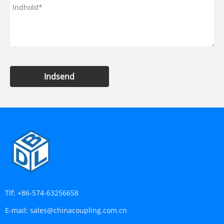
Indsend
Tlf:
+86-574-63256658
E-mail:
sales@chinacoupling.com.cn