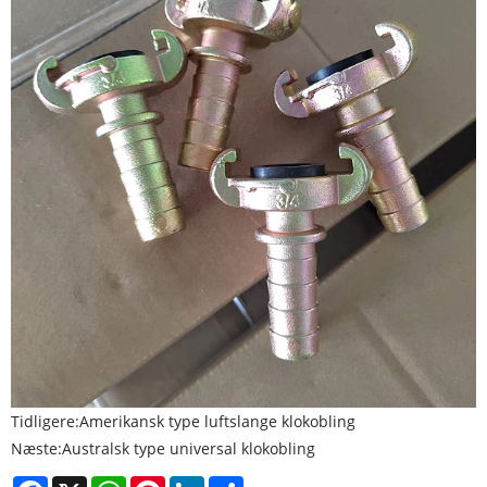
Tidligere:
Amerikansk type luftslange klokobling
Næste:
Australsk type universal klokobling
Facebook
X
WhatsApp
Pinterest
LinkedIn
Share