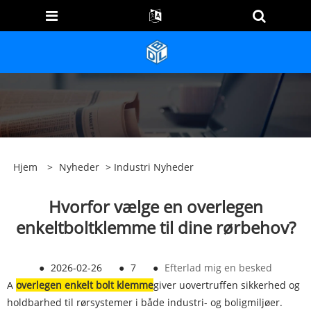
Hjem
>
Nyheder
>
Industri Nyheder
Hvorfor vælge en overlegen
enkeltboltklemme til dine rørbehov?
●
2026-02-26
●
7
●
Efterlad mig en besked
A
overlegen enkelt bolt klemme
giver uovertruffen sikkerhed og
holdbarhed til rørsystemer i både industri- og boligmiljøer.