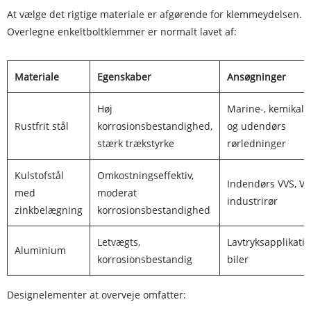
At vælge det rigtige materiale er afgørende for klemmeydelsen.
Overlegne enkeltboltklemmer er normalt lavet af:
Materiale
Egenskaber
Ansøgninger
Høj
Marine-, kemikali
Rustfrit stål
korrosionsbestandighed,
og udendørs
stærk trækstyrke
rørledninger
Kulstofstål
Omkostningseffektiv,
Indendørs VVS, VV
med
moderat
industrirør
zinkbelægning
korrosionsbestandighed
Letvægts,
Lavtryksapplikatio
Aluminium
korrosionsbestandig
biler
Designelementer at overveje omfatter: