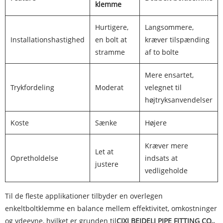
klemme
Hurtigere,
Langsommere,
Installationshastighed
en bolt at
kræver tilspænding
stramme
af to bolte
Mere ensartet,
Trykfordeling
Moderat
velegnet til
højtryksanvendelser
Koste
Sænke
Højere
Kræver mere
Let at
Opretholdelse
indsats at
justere
vedligeholde
Til de fleste applikationer tilbyder en overlegen
enkeltboltklemme en balance mellem effektivitet, omkostninger
og ydeevne, hvilket er grunden til
CIXI BEIDELI PIPE FITTING CO.,