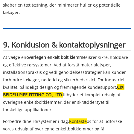
skaber en tæt tætning, der minimerer huller og potentielle
lækager.
9. Konklusion & kontaktoplysninger
At vælge en
overlegen enkelt bolt klemme
sikrer sikre, holdbare
og effektive rørsystemer. Ved at forstå materialetyper,
installationspraksis og vedligeholdelsesstrategier kan kunder
forhindre lækager, nedetid og sikkerhedsrisici. For industriel
kvalitet, pålideligt design og fremragende kundesupport,
CI
XI
BEIDELI PIPE FITTING CO., LTD.
tilbyder et komplet udvalg af
overlegne enkeltboltklemmer, der er skræddersyet til
forskellige applikationer.
Forbedre dine rørsystemer i dag.
Kontakte
os for at udforske
vores udvalg af overlegne enkeltboltklemmer og få