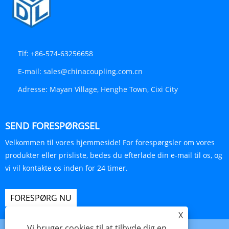
Tlf:
+86-574-63256658
E-mail:
sales@chinacoupling.com.cn
Adresse:
Mayan Village, Henghe Town, Cixi City
SEND FORESPØRGSEL
Velkommen til vores hjemmeside! For forespørgsler om vores
produkter eller prisliste, bedes du efterlade din e-mail til os, og
vi vil kontakte os inden for 24 timer.
FORESPØRG NU
X
Vi bruger cookies til at tilbyde dig en