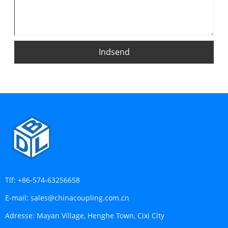
Indsend
Tlf:
+86-574-63256658
E-mail:
sales@chinacoupling.com.cn
Adresse:
Mayan Village, Henghe Town, Cixi City