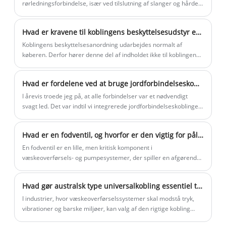
rørledningsforbindelse, især ved tilslutning af slanger og hårde
støbeanlæg og et bearbejdningsanlæg.
rør. Det kan give en fast tætning og fiksering for at sikre
Og vores fabrik nær Ningbo havn og
tætheden og pålideligheden af ​​rørledningssystemet.
Hvad er kravene til koblingens beskyttelsesudstyr efter installation?
Shanghai havn, så transporten er meget
Koblingens beskyttelsesanordning udarbejdes normalt af
bekvem. Velkommen til at besøge vores
køberen. Derfor hører denne del af indholdet ikke til koblingens
fabrik og sende forespørgsler. Vi er
krav.
meget glade for at kunne sende dig den
Hvad er fordelene ved at bruge jordforbindelseskoblinger i rørsystemer
bedste pris og gode kvalitetsprodukter.
I årevis troede jeg på, at alle forbindelser var et nødvendigt
svagt led. Det var indtil vi integrerede jordforbindelseskoblinger
fra Beideli i vores kritiske samlinger.
Hvad er en fodventil, og hvorfor er den vigtig for pålidelige væskekontrolsystemer
En fodventil er en lille, men kritisk komponent i
væskeoverførsels- og pumpesystemer, der spiller en afgørende
rolle i at opretholde priming, forhindre tilbagestrømning og
beskytte pumper mod beskadigelse. På trods af sin enkelhed
Hvad gør australsk type universalkobling essentiel til moderne industrielle applikationer?
kan valg af den forkerte fodventil føre til effektivitetstab, hyppig
vedligeholdelse eller fuldstændig systemfejl. Denne
​I industrier, hvor væskeoverførselssystemer skal modstå tryk,
dybdegående guide udforsker, hvad en fodventil er, hvordan den
vibrationer og barske miljøer, kan valg af den rigtige kobling
fungerer, dens typer, materialer, anvendelser, og hvordan man
direkte påvirke sikkerheden, effektiviteten og de langsigtede