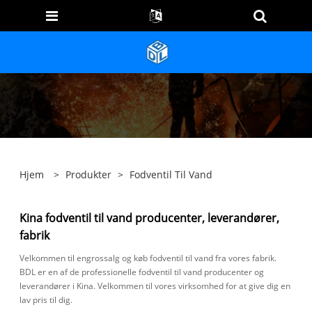
Hjem
>
Produkter
>
Fodventil Til Vand
Kina fodventil til vand producenter, leverandører,
fabrik
Velkommen til engrossalg og køb fodventil til vand fra vores fabrik.
BDL er en af ​​de professionelle fodventil til vand producenter og
leverandører i Kina. Velkommen til vores virksomhed for at give dig en
lav pris til dig.