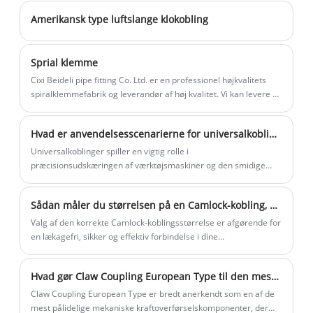
jordforbindelseskobling, interlock
Amerikansk type luftslange klokobling
klemmer og så videre. Vi har et
støbeanlæg og et bearbejdningsanlæg.
Og vores fabrik nær Ningbo havn og
Sprial klemme
Shanghai havn, så transporten er meget
Cixi Beideli pipe fitting Co. Ltd. er en professionel højkvalitets
spiralklemmefabrik og leverandør af høj kvalitet. Vi kan levere et
bekvem. Velkommen til at besøge vores
bredt udvalg af slangekoblinger og klemmer. Den rigtige
fabrik og sende forespørgsler. Vi er
spiralklemme med uret lavet i stål, overfladen er Zn-belagt. Og
meget glade for at kunne sende dig den
Hvad er anvendelsesscenarierne for universalkoblinger?
alle klemmer med god kvalitet og god pris. Velkommen til at
bedste pris og gode kvalitetsprodukter.
sende os en forespørgsel eller en sporbestilling, vi vil vis dig det
Universalkoblinger spiller en vigtig rolle i
bedste tilbud og bedste spiralklemme
præcisionsudskæringen af ​​værktøjsmaskiner og den smidige
drift af letindustrimaskiner. Dens struktur er enkel og nem at
betjene, i stand til at bære store vinkel- og aksiale forskydninger
Sådan måler du størrelsen på en Camlock-kobling, du har brug for
og velegnet til situationer, der kræver
højpræcisionstransmission.
Valg af den korrekte Camlock-koblingsstørrelse er afgørende for
en lækagefri, sikker og effektiv forbindelse i dine
væskeoverførselsoperationer.
Hvad gør Claw Coupling European Type til den mest pålidelige industrielle krafttransmissionsløsning?
Claw Coupling European Type er bredt anerkendt som en af ​​de
mest pålidelige mekaniske kraftoverførselskomponenter, der