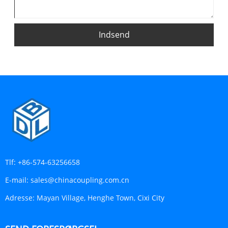
Indsend
Tlf:
+86-574-63256658
E-mail:
sales@chinacoupling.com.cn
Adresse:
Mayan Village, Henghe Town, Cixi City