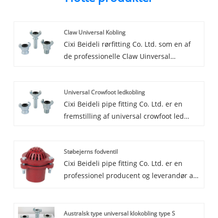
Claw Universal Kobling
Cixi Beideli rørfitting Co. Ltd. som en af ​​
de professionelle Claw Uinversal
Coupling fremstilling og fabrik i Kina,
leverer vi Claw Universal kobling over
Universal Crowfoot ledkobling
hele verden, fordi vores klo
Cixi Beideli pipe fitting Co. Ltd. er en
universalkobling med god kvalitet, god
fremstilling af universal crowfoot led
pris og god service. Velkommen nye og
kobling i Kina i 20 år, vores fabrik nær
gamle kunder til at fortsætte med at
Nbingbo havn og Shanghai havn er
samarbejde med os for at skabe en
Støbejerns fodventil
transporten meget bekvem. Hvis du leder
bedre fremtid sammen.
Cixi Beideli pipe fitting Co. Ltd. er en
efter den bedste universal crowfoot
professionel producent og leverandør af
kobling med lav pris og god kvalitet,
støbejerns fodventil i Kina. Vi har været
kontakt os venligst.
specialiseret i støbejerns fodventil i 20
år. Vi har et støberi og et
Australsk type universal klokobling type S