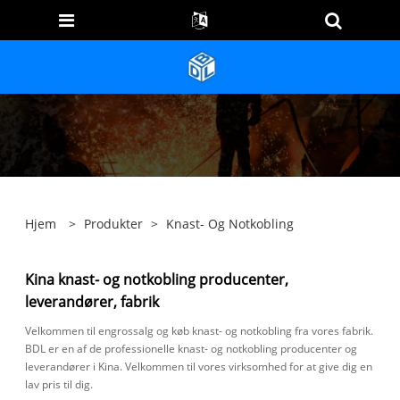
Hjem
>
Produkter
>
Knast- Og Notkobling
Kina knast- og notkobling producenter,
leverandører, fabrik
Velkommen til engrossalg og køb knast- og notkobling fra vores fabrik.
BDL er en af ​​de professionelle knast- og notkobling producenter og
leverandører i Kina. Velkommen til vores virksomhed for at give dig en
lav pris til dig.