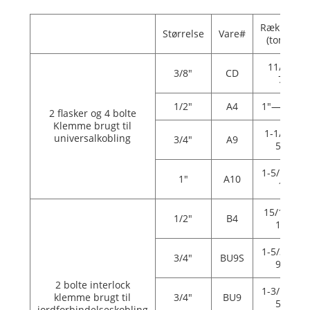
Rækkevidd
Størrelse
Vare#
(tommer)
11/16"—
3/8"
CD
7/8"
1/2"
A4
1"—1-3/16
2 flasker og 4 bolte
Klemme brugt til
1-1/8"—1
universalkobling
3/4"
A9
5/16"
1-5/16"—1
1"
A10
1/2"
15/16"—1
1/2"
B4
1/16"
1-5/32"—1
3/4"
BU9S
9/32"
2 bolte interlock
1-3/16"—1
klemme brugt til
3/4"
BU9
5/16"
jordforbindelseskobling