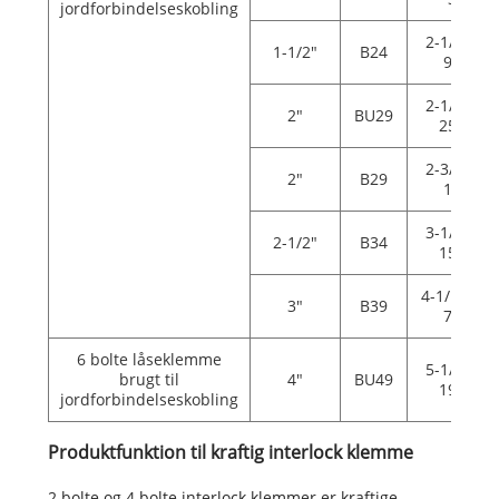
jordforbindelseskobling
2-1/4"—2
1-1/2"
B24
9/16"
2-1/2"—2
2"
BU29
25/32"
2-3/4"—2
2"
B29
1/16"
3-1/2"—3
2-1/2"
B34
15/16"
4-1/16"—4
3"
B39
7/16"
6 bolte låseklemme
5-1/4"—5
brugt til
4"
BU49
19/32"
jordforbindelseskobling
Produktfunktion til kraftig interlock klemme
2 bolte og 4 bolte interlock klemmer er kraftige