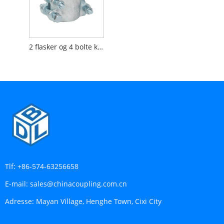
2 flasker og 4 bolte klemme
Tlf:
+86-574-63256658
E-mail:
sales@chinacoupling.com.cn
Adresse:
Mayan Village, Henghe Town, Cixi City