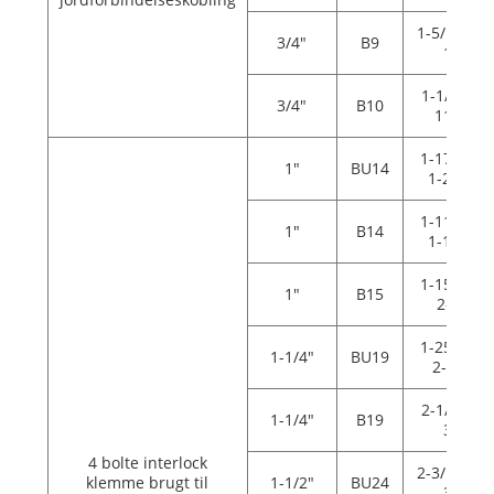
1-5/16"—1
3/4"
B9
1/2"
1-1/2"—1
3/4"
B10
11/16"
1-17/32"
1"
BU14
1-25/32"
1-11/16"
1"
B14
1-15/16"
1-15/16"
1"
B15
2-1/8"
1-25/32"
1-1/4"
BU19
2-3/32"
2-1/8"—2
1-1/4"
B19
3/8"
4 bolte interlock
2-3/16"—2
klemme brugt til
1-1/2"
BU24
3/8"