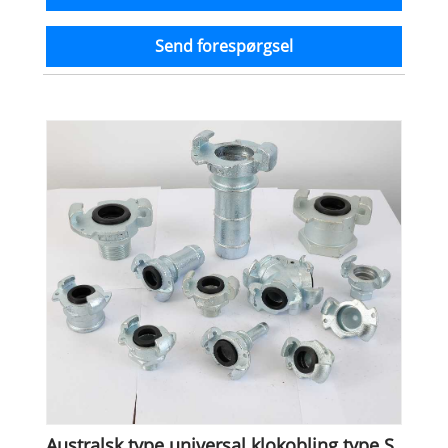
Send forespørgsel
Australsk type universal klokobling type S