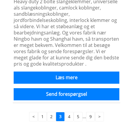
Heavy duty 2 bolte slangeklemmer, universelle
als slangekoblinger, camlock koblinger,
sandblæsningskoblinger,
jordforbindelseskobling, interlock klemmer og
så videre. Vi har et støbeanlæg og et
bearbejdningsanlæg. Og vores fabrik nær
Ningbo havn og Shanghai havn, så transporten
er meget bekvem. Velkommen til at besøge
vores fabrik og sende forespørgsler. Vi er
meget glade for at kunne sende dig den bedste
pris og gode kvalitetsprodukter .
Læs mere
Send forespørgsel
<
1
2
3
4
5
...
9
>