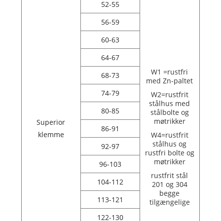
52-55
56-59
60-63
64-67
W1 =rustfri
68-73
med Zn-paltet
74-79
W2=rustfrit
stålhus med
80-85
stålbolte og
møtrikker
Superior
86-91
klemme
W4=rustfrit
stålhus og
92-97
rustfri bolte og
møtrikker
96-103
rustfrit stål
104-112
201 og 304
begge
113-121
tilgængelige
122-130