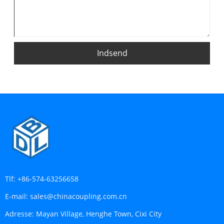
Indsend
Tlf:
+86-574-63256658
E-mail:
sales@chinacoupling.com.cn
Adresse:
Mayan Village, Henghe Town, Cixi City