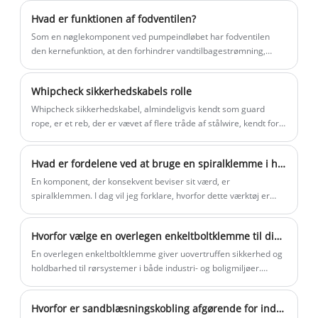
dobbeltboltklemme, spiralklemme, fodventil, interlockklemme,
tilpasse din egen unikke Alum DIN2817
Hvad er funktionen af ​​fodventilen?
superior klemme KC nippel og så på.
klemme efter dine specifikke behov. Vi er
Som en nøglekomponent ved pumpeindløbet har fodventilen
meget glade for at kunne levere Alum
den kernefunktion, at den forhindrer vandtilbagestrømning,
DIN2817 sikkerhedsklemme til dig med
sikrer, at pumpeindløbet løbende er fyldt med væske, hvilket
sparer energi og forhindrer blokering.
høj kvalitet og bedste pris.
Whipcheck sikkerhedskabels rolle
Whipcheck sikkerhedskabel, almindeligvis kendt som guard
rope, er et reb, der er vævet af flere tråde af stålwire, kendt for
sin robuste tekstur og fremragende trækstyrke.
Hvad er fordelene ved at bruge en spiralklemme i hydrauliske systemer
En komponent, der konsekvent beviser sit værd, er
spiralklemmen. I dag vil jeg forklare, hvorfor dette værktøj er
vigtigt, og hvordan valget af et pålideligt mærke som Beideli kan
ændre dit systems pålidelighed. Lad os dykke ned i de centrale
Hvorfor vælge en overlegen enkeltboltklemme til dine rørbehov?
fordele.
En overlegen enkeltboltklemme giver uovertruffen sikkerhed og
holdbarhed til rørsystemer i både industri- og boligmiljøer.
Denne artikel udforsker fordelene, tekniske funktioner,
installationspraksis og vedligeholdelsestips for
Hvorfor er sandblæsningskobling afgørende for industriel effektivitet?
enkeltboltklemmer, mens den hjælper kunderne med at forstå,