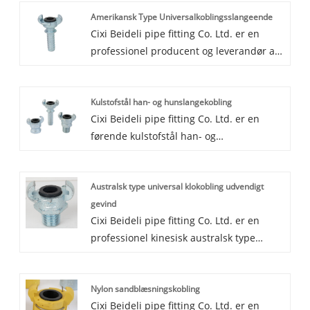
Amerikansk Type Universalkoblingsslangeende
Cixi Beideli pipe fitting Co. Ltd. er en
professionel producent og leverandør af
amerikansk type universel
koblingsslangeende i Kina. Vi har været
Kulstofstål han- og hunslangekobling
specialiseret i slangekobling og
Cixi Beideli pipe fitting Co. Ltd. er en
slangeklemme i 20 år. Vi har et støberi og
førende kulstofstål han- og
et forarbejdningsanlæg. Så vores
hunslangekoblingsfremstilling og
produkter har god kvalitet og bedste pris.
leverandør i Kina, vores produkter
Vi ser speditør til at blive din langsigtede
Australsk type universal klokobling udvendigt
fremstillet i materiale kulstofstål med
partner i Kina.
gevind
perfekt kvalitet og god pris, så vores
Cixi Beideli pipe fitting Co. Ltd. er en
kulstofstål han- og hunslangekoblinger er
professionel kinesisk australsk type
blevet tilfreds af mange kunder.
universal klokobling
Velkommen til at kontakte os, du vil få
hangevindfremstilling og -leverandør. Vi
den bedste pris.
Nylon sandblæsningskobling
laver australsk type universal klokobling
Cixi Beideli pipe fitting Co. Ltd. er en
hangevind i mere end 20 år og leverer til