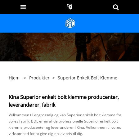
Hjem
>
Produkter
>
Superior Enkelt Bolt Klemme
Kina Superior enkelt bolt klemme producenter,
leverandører, fabrik
Velkommen til engrossalg og køb Superior enkelt bolt klemme fra
vores fabrik. BDL er en af ​​de professionelle Superior enkelt bolt
klemme producenter og leverandører i Kina. Velkommen til vores
virksomhed for at give dig en lav pris til dig.