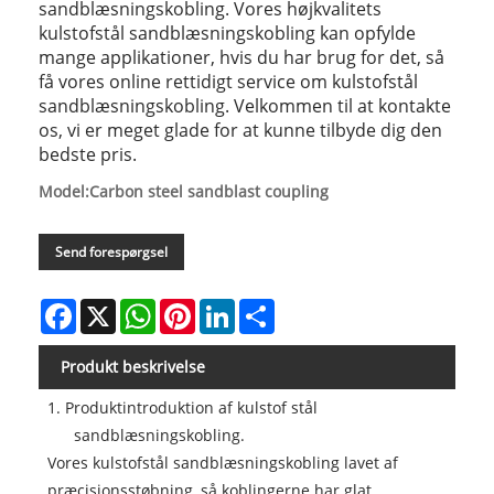
sandblæsningskobling. Vores højkvalitets
kulstofstål sandblæsningskobling kan opfylde
mange applikationer, hvis du har brug for det, så
få vores online rettidigt service om kulstofstål
sandblæsningskobling. Velkommen til at kontakte
os, vi er meget glade for at kunne tilbyde dig den
bedste pris.
Model:Carbon steel sandblast coupling
Send forespørgsel
Facebook
X
WhatsApp
Pinterest
LinkedIn
Share
Produkt beskrivelse
1. Produktintroduktion af kulstof stål
sandblæsningskobling.
Vores kulstofstål sandblæsningskobling lavet af
præcisionsstøbning, så koblingerne har glat