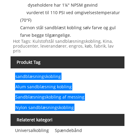
dyseholdere har 1¼" NPSM gevind
vurderet til 110 PSI ved omgivelsestemperatur
(70°F)
Carnon stål sandblæst kobling sølv farve og gul
farve begge tilgængelige.
Hot Tags: Kulstofstål sandblæsningskobling, Kina,
producenter, leverandører, engros, køb, fabrik, lav
pris
Produkt Tag
sandblæsningskobling
Alum sandblæsning kobling
Sandblæsningskobling af messing
Nylon sandblæsningskobling
Relateret kategori
Universalkobling
Spændebånd