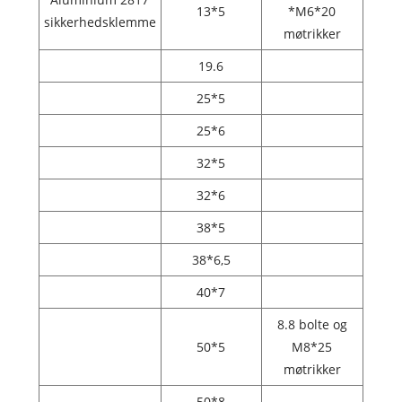
13*5
*M6*20
sikkerhedsklemme
møtrikker
19.6
25*5
25*6
32*5
32*6
38*5
38*6,5
40*7
8.8 bolte og
50*5
M8*25
møtrikker
50*8