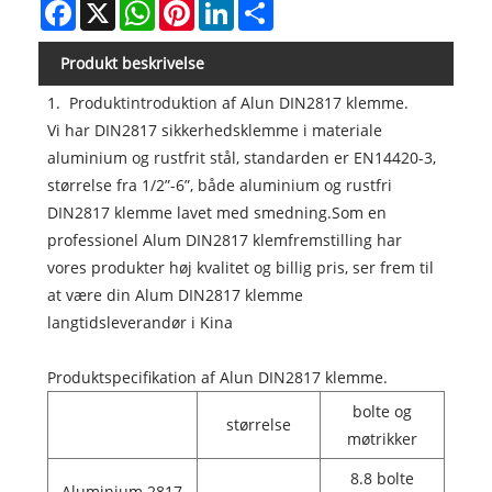
Facebook
X
WhatsApp
Pinterest
LinkedIn
Share
Produkt beskrivelse
1. Produktintroduktion af Alun DIN2817 klemme.
Vi har DIN2817 sikkerhedsklemme i materiale
aluminium og rustfrit stål, standarden er EN14420-3,
størrelse fra 1/2”-6”, både aluminium og rustfri
DIN2817 klemme lavet med smedning.Som en
professionel Alum DIN2817 klemfremstilling har
vores produkter høj kvalitet og billig pris, ser frem til
at være din Alum DIN2817 klemme
langtidsleverandør i Kina
Produktspecifikation af Alun DIN2817 klemme.
bolte og
størrelse
møtrikker
8.8 bolte
Aluminium 2817