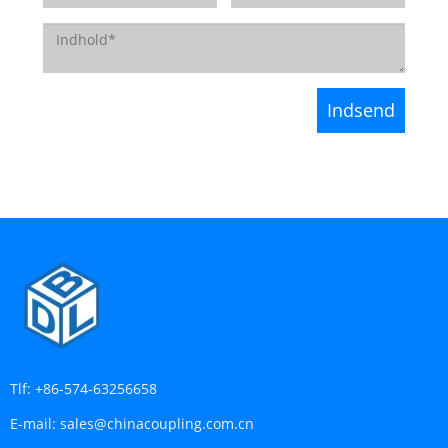
Tlf:
+86-574-63256658
E-mail:
sales@chinacoupling.com.cn