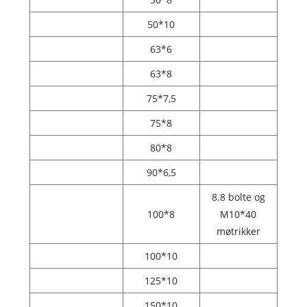
50*10
63*6
63*8
75*7,5
75*8
80*8
90*6,5
8.8 bolte og
100*8
M10*40
møtrikker
100*10
125*10
150*10