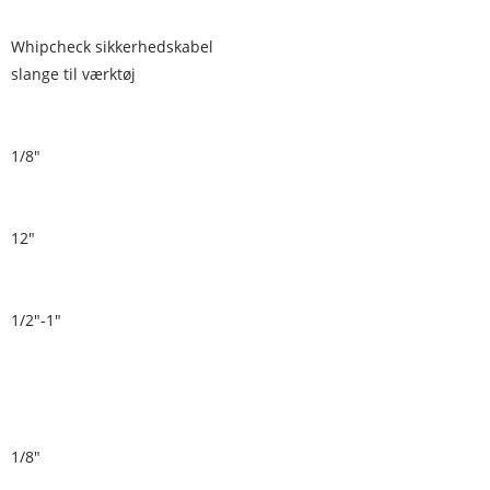
Whipcheck sikkerhedskabel
slange til værktøj
1/8"
12"
1/2"-1"
1/8"