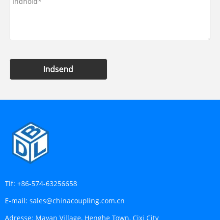
Indsend
Tlf:
+86-574-63256658
E-mail:
sales@chinacoupling.com.cn
Adresse:
Mayan Village, Henghe Town, Cixi City