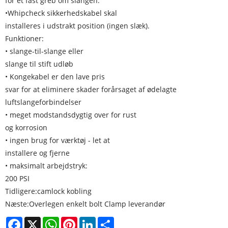
for et fast greb om slangen.
•Whipcheck sikkerhedskabel skal
installeres i udstrakt position (ingen slæk).
Funktioner:
• slange-til-slange eller
slange til stift udløb
• Kongekabel er den lave pris
svar for at eliminere skader forårsaget af ødelagte
luftslangeforbindelser
• meget modstandsdygtig over for rust
og korrosion
• ingen brug for værktøj - let at
installere og fjerne
• maksimalt arbejdstryk:
200 PSI
Tidligere:
camlock kobling
Næste:
Overlegen enkelt bolt Clamp leverandør
Facebook
X
WhatsApp
Pinterest
LinkedIn
Share