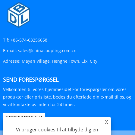
Tlf:
+86-574-63256658
E-mail:
sales@chinacoupling.com.cn
Adresse:
Mayan Village, Henghe Town, Cixi City
SEND FORESPØRGSEL
Velkommen til vores hjemmeside! For forespørgsler om vores
produkter eller prisliste, bedes du efterlade din e-mail til os, og
vi vil kontakte os inden for 24 timer.
FORESPØRG NU
X
Vi bruger cookies til at tilbyde dig en