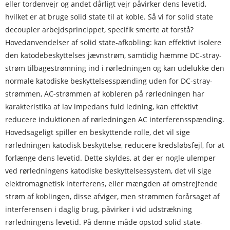
eller tordenvejr og andet dårligt vejr påvirker dens levetid,
hvilket er at bruge solid state til at koble. Så vi for solid state
decoupler arbejdsprincippet, specifik smerte at forstå?
Hovedanvendelser af solid state-afkobling: kan effektivt isolere
den katodebeskyttelses jævnstrøm, samtidig hæmme DC-stray-
strøm tilbagestrømning ind i rørledningen og kan udelukke den
normale katodiske beskyttelsesspænding uden for DC-stray-
strømmen, AC-strømmen af ​​kobleren på rørledningen har
karakteristika af lav impedans fuld ledning, kan effektivt
reducere induktionen af ​​rørledningen AC interferensspænding.
Hovedsageligt spiller en beskyttende rolle, det vil sige
rørledningen katodisk beskyttelse, reducere kredsløbsfejl, for at
forlænge dens levetid. Dette skyldes, at der er nogle ulemper
ved rørledningens katodiske beskyttelsessystem, det vil sige
elektromagnetisk interferens, eller mængden af ​​omstrejfende
strøm af koblingen, disse afviger, men strømmen forårsaget af
interferensen i daglig brug, påvirker i vid udstrækning
rørledningens levetid. På denne måde opstod solid state-